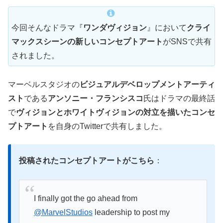
今回そんなドラマ『
ワンダヴィジョン
』において
クライ
マックスシーンの新しいコンセプトアート
がSNSで共有
されました。
マーベルスタジオの
ビジュアルデベロップメントアーティ
スト
である
アンソニー・フランシスコ
氏はドラマの最終話
で
ヴィジョンとホワイトヴィジョンの対立を描いたコンセ
プトアート
を自身のTwitterで共有しました。
投稿されたコンセプトアートがこちら
：
I finally got the go ahead from
@MarvelStudios
leadership to post my