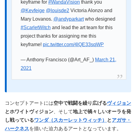
keyframe for
#WandaVision
thank you
@Kevfeige
@louisde2
Victoria Alonzo and
Mary Lovanos.
@andyparkart
who designed
#ScarletWitch
and lead the art team for this
project thanks for assigning me this
keyframe!
pic.twitter.com/4lQE33sqWP
— Anthony Francisco (@Art_AF_)
March 21,
2021
コンセプトアートには
空中で戦闘を繰り広げる
ヴィジョン
とホワイトヴィジョン
、そして
地上で禍々しいオーラを発
し戦っている
ワンダ（スカーレットウィッチ）
と
アガサ・
ハークネス
を描いた迫力あるアートとなっています。