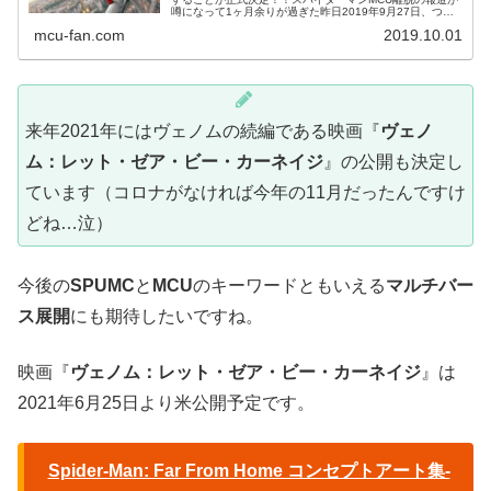
噂になって1ヶ月余りが過ぎた昨日2019年9月27日、つい
に公式アナウンスが発表された。発表内容はこうだ！「マ
mcu-fan.com
2019.10.01
ーベル・シネマ...
来年2021年にはヴェノムの続編である映画『
ヴェノ
ム：レット・ゼア・ビー・カーネイジ
』の公開も決定し
ています（コロナがなければ今年の11月だったんですけ
どね…泣）
今後の
SPUMC
と
MCU
のキーワードともいえる
マルチバー
ス展開
にも期待したいですね。
映画『
ヴェノム：レット・ゼア・ビー・カーネイジ
』は
2021年6月25日より米公開予定です。
Spider-Man: Far From Home コンセプトアート集-