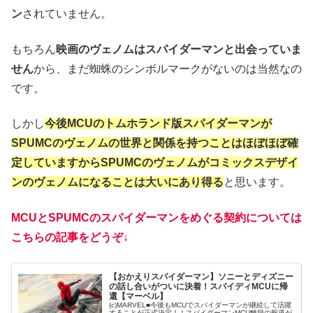
ン
されていません。
もちろん
映画のヴェノムはスパイダーマンと出会っていま
せん
から、まだ蜘蛛のシンボルマークがないのは当然なの
です。
しかし
今後MCUのトムホランド版スパイダーマンが
SPUMCのヴェノムの世界と関係を持つことはほぼほぼ確
定していますからSPUMCのヴェノムがコミックスデザイ
ンのヴェノムになることは大いにあり得る
と思います。
MCUとSPUMCのスパイダーマンをめぐる契約については
こちらの記事をどうぞ↓
【おかえりスパイダーマン】ソニーとディズニー
の話し合いがついに決着！スパイディMCUに帰
還【マーベル】
(c)MARVEL■今後もMCUでスパイダーマンが継続して活躍
することが正式決定！！スパイダーマンMCU離脱の報道が