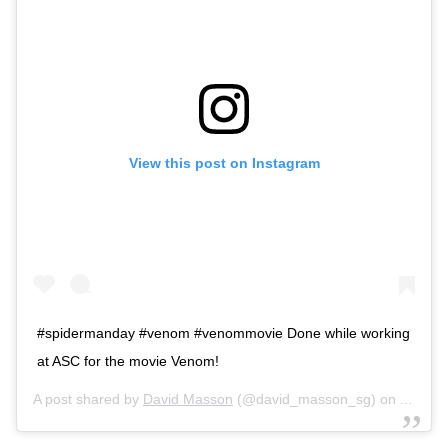
View this post on Instagram
#spidermanday #venom #venommovie Done while working
at ASC for the movie Venom!
A post shared by
David Masson
(@david_masson_sg) on
Aug 2,