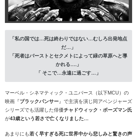
「私の国では…死は終わりではない…むしろ出発地点
だ…」
「死者はバーストとセクメトによって緑の草原へと導
かれる….」
「 そこで…永遠に過ごす…」
マーベル・シネマティック・ユニバース（以下MCU）の
映画『
ブラックパンサー
』で主演を演じ同アベンジャーズ
シリーズでも活躍した俳優
チャドウィック・ボーズマン氏
が
43歳という若さで亡くなリました…
あまりにも
若く早すぎる死に世界中から悲しみと驚きの声