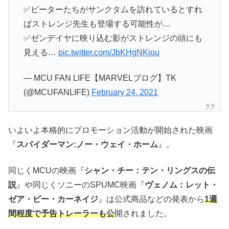
✅ピーターたちがサンクタムを訪れているとすれ
ばストレンジ先生も登場する可能性が…
✅ゼンデイヤに映り込む影がストレンジの頭にも
見える…
pic.twitter.com/JbKHgNKjou
— MCU FAN LIFE【MARVELブログ】TK
(@MCUFANLIFE)
February 24, 2021
いよいよ本格的にプロモーション活動が開始された映画
『
スパイダーマン:ノー・ウェイ・ホーム
』。
同じくMCUの映画『
シャン・チー：テン・リングスの伝
説
』や同じくソニーのSPUMC映画『
ヴェノム：レット・
ゼア・ビー・カーネイジ
』は公式商品などの発表から
1週
間程度で予告トレーラーも公
開されました。