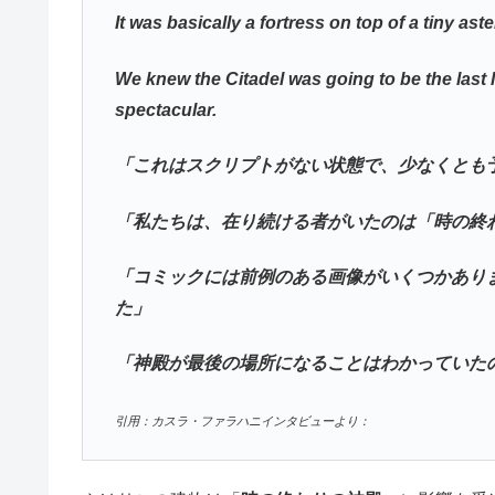
It was basically a fortress on top of a tiny aste
We knew the Citadel was going to be the last l
spectacular.
「これはスクリプトがない状態で、少なくとも
「私たちは、在り続ける者がいたのは「時の終
「コミックには前例のある画像がいくつかあり
た」
「神殿が最後の場所になることはわかっていた
引用：カスラ・ファラハニインタビューより：