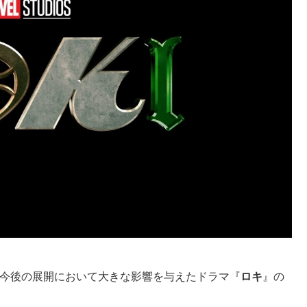
の今後の展開において大きな影響を与えたドラマ『
ロキ
』の