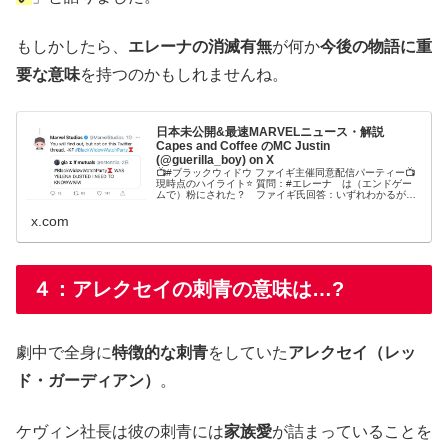
もしかしたら、
エレーナの消滅有無
が何か
今後の物語に重
要な意味
を持つのかもしれませんね。
日本未公開&最速MARVELニュース・解説
Capes and Coffee のMC Justin
(@guerilla_boy) on X
📺#ブラックウィドウ ファイギ主催同意配信パーティー📺
現時点のハイライト⭐️ 質問：#エレーナ は（エンドゲー
ムで）粉にされた？ ファイギ氏回答：いずれわかるが、
ここでは言わないよ。⭐️#MCU #マーベル #マーベルスタジ
オ #ナターシャロマノフ
x.com
４：アレクセイの刺青の意味は…?
劇中で全身に
特徴的な刺青
をしていた
アレクセイ（レッ
ド・ガーディアン）
。
ケヴィン社長は彼の刺青には
家族愛
が詰まっていることを