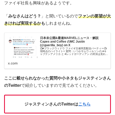
ファイギ社長も興味があるようです。
「
みなさんはどう？
」と聞いているので
ファンの要望が大
きければ実現するか
も
しれませんね。
日本未公開&最速MARVELニュース・解説
Capes and Coffee のMC Justin
(@guerilla_boy) on X
📺#ブラックウィドウ ファイギ主催同意配信パーティー📺
現時点のハイライト⭐️ 質問：いつかサムウィルソンの #キ
ャプテンアメリカ と #レッドガーディアン の対決は見れる
か？ ファイギ氏回答：見てみたいもんだね。みなさんもど
う?⭐️#MCU #マーベル #マーベルスタジオ #ナターシャロ
マノフ
x.com
ここに載せられなかった質問や小ネタもジャスティンさん
のTwitter
で紹介していますので見てみてください。
ジャスティンさんのTwitterは
こちら