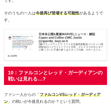
です。
そのうちの一人は
今後再び登場する可能性
があるようで
す。
日本未公開&最速MARVELニュース・解説
Capes and Coffee のMC Justin
(@guerilla_boy) on X
📺#ブラックウィドウ ファイギ主催同意配信パーティー📺
現時点のハイライト⭐️ ファイギ氏：ドレイコフのモニター
に映っていた子達の多くはスタッフの娘。その一人ジェー
ド・シューは中国のカンフーチャンピオン。また会う可能
x.com
性がある。⭐️#MCU #マーベル #マーベルスタジオ #ナター
シャロマノフ
10：ファルコンとレッド・ガーディアンの
戦いは見れる…?
ファン一人からの「
ファルコンVSレッド・ガーディア
ン
」の戦いが今後見れるのか？という質問。