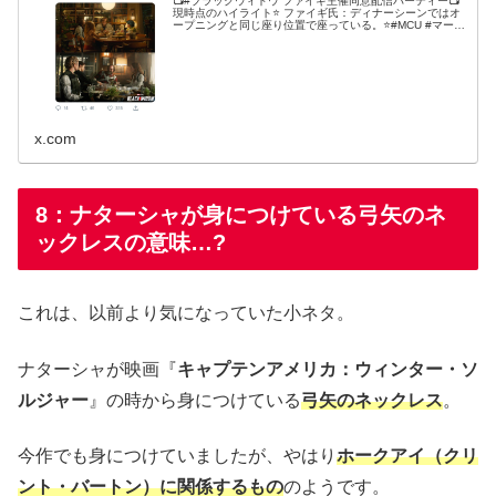
📺#ブラックウィドウ ファイギ主催同意配信パーティー📺
現時点のハイライト⭐️ ファイギ氏：ディナーシーンではオ
ープニングと同じ座り位置で座っている。⭐️#MCU #マーベ
ル #マーベルスタジオ #ナターシャロマノフ
x.com
8：ナターシャが身につけている弓矢のネ
ックレスの意味…?
これは、以前より気になっていた小ネタ。
ナターシャが映画『
キャプテンアメリカ：ウィンター・ソ
ルジャー
』の時から身につけている
弓矢のネックレス
。
今作でも身につけていましたが、やはり
ホークアイ（クリ
ント・バートン）に関係するもの
のようです。