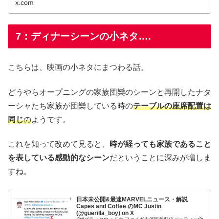
x.com
7：ディナーシーンの小ネタ….
こちらは、映画の小ネタにまつわる話。
どうやらオープニングの家族団欒のシーンと再開したナタ
ーシャたち家族が団欒している時の
テーブルの座席配置は
同じ
の
ようです。
これを知って改めて見ると、
時が経っても家族であること
を表している感動的なシーン
だということに深みが増しま
すね。
日本未公開&最速MARVELニュース・解説
Capes and Coffee のMC Justin
(@guerilla_boy) on X