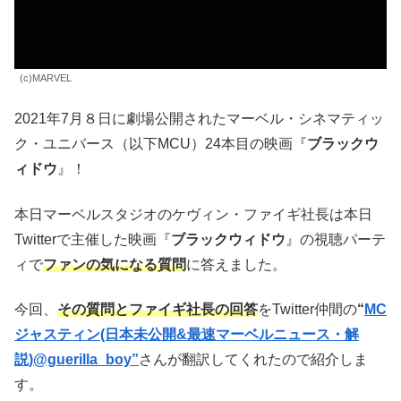
(c)MARVEL
2021年7月８日に劇場公開されたマーベル・シネマティッ
ク・ユニバース（以下MCU）24本目の映画『
ブラックウ
ィドウ
』！
本日マーベルスタジオのケヴィン・ファイギ社長は本日
Twitterで主催した映画『
ブラックウィドウ
』の視聴パーテ
ィで
ファンの気になる質問
に答えました。
今回、
その質問とファイギ社長の回答
をTwitter仲間の
“
MC
ジャスティン(日本未公開&最速マーベルニュース・解
説)@guerilla_boy”
さんが翻訳してくれたので紹介しま
す。