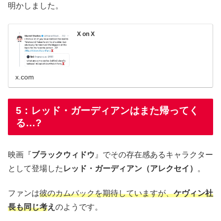
明かしました。
X on X
x.com
5：レッド・ガーディアンはまた帰ってく
る…?
映画『
ブラックウィドウ
』でその存在感あるキャラクター
として登場した
レッド・ガーディアン（アレクセイ）
。
ファンは
彼のカムバックを期待していますが、
ケヴィン社
長も同じ考
え
のようです。