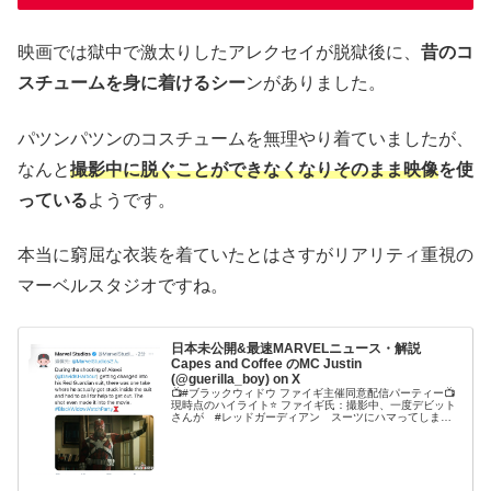
映画では獄中で激太りしたアレクセイが脱獄後に、
昔のコ
スチュームを身に着けるシー
ンがありました。
パツンパツンのコスチュームを無理やり着ていましたが、
なんと
撮影中に脱ぐことができなくなりそのまま映像
を使
っている
ようです。
本当に窮屈な衣装を着ていたとはさすがリアリティ重視の
マーベルスタジオですね。
日本未公開&最速MARVELニュース・解説
Capes and Coffee のMC Justin
(@guerilla_boy) on X
📺#ブラックウィドウ ファイギ主催同意配信パーティー📺
現時点のハイライト⭐️ ファイギ氏：撮影中、一度デビット
さんが #レッドガーディアン スーツにハマってしま
い、脱げなくなった。映像はそのまま使っています。
⭐️#MCU #マーベル #マーベルスタジオ #ナターシャロマノ
フ