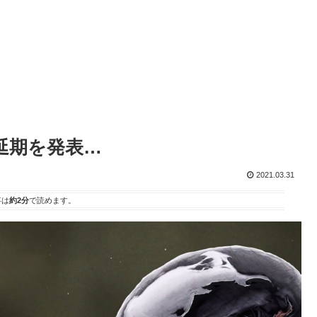
延期を発表…
2021.03.31
事は
約2分
で読めます。