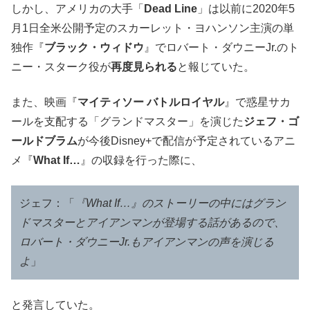
しかし、アメリカの大手「
Dead Line
」は以前に2020年5
月1日全米公開予定のスカーレット・ヨハンソン主演の単
独作『
ブラック・ウィドウ
』でロバート・ダウニーJr.のト
ニー・スターク役が
再度見られる
と報じていた。
また、映画『
マイティソー バトルロイヤル
』で惑星サカ
ールを支配する「グランドマスター」を演じた
ジェフ・ゴ
ールドブラム
が今後Disney+で配信が予定されているアニ
メ『
What If…
』の収録を行った際に、
ジェフ：「
『What If…』のストーリーの中にはグラン
ドマスターとアイアンマンが登場する話があるので、
ロバート・ダウニーJr.もアイアンマンの声を演じる
よ
」
と発言していた。