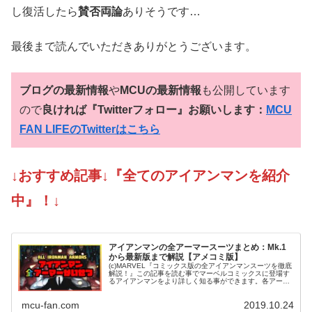
し復活したら
賛否両論
ありそうです…
最後まで読んでいただきありがとうございます。
ブログの最新情報
や
MCUの最新情報
も公開しています
ので
良ければ『Twitterフォロー』お願いします：
MCU
FAN LIFEのTwitterはこちら
↓おすすめ記事↓『全てのアイアンマンを紹介
中』！↓
アイアンマンの全アーマースーツまとめ：Mk.1
から最新版まで解説【アメコミ版】
(c)MARVEL『コミックス版の全アイアンマンスーツを徹底
解説！』この記事を読む事でマーベルコミックスに登場す
るアイアンマンをより詳しく知る事ができます。各アーマ
ースーツごとに「リンク」を貼っていますのでそちらから
より詳細な解説記事を見る...
mcu-fan.com
2019.10.24