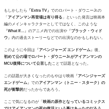
もしかしたら
「Extra TV」
でのロバート・ダウニーJr.の
「
アイアンマン再登場は有り得る
」といった発言は映画本
編のメインキャラクターとしてではなく、このような
『
What If…
』のアニメ内での出演や『
ブラック・ウィド
ウ
』内の過去ストーリーなどでの出演なのかもしれない。
このように今回は『
アベンジャーズ エンドゲーム
』後、
初めて公の場でロバート・ダウニーJr.がアイアンマンの
MCU復帰について公言した
ことで話題となった。
この話題が大きくなったのもやはり映画『
アベンジャーズ
エンドゲーム
』での
アイアンマン（トニー・スターク）の
死が衝撃的
だったからであろう。
ここで気になるのが「
映画の原作となっているコミックス
ではアイアンマンの死や復活という事はあったのだろう