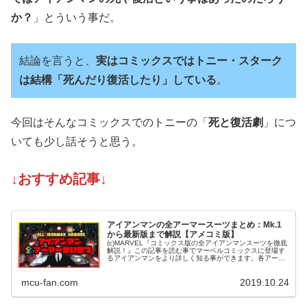
か？
」とういう事だ。
結論を言うと、
実はコミックスではトニー・スターク
は結構「死んだり復活したり」している
。
今回はそんなコミックスでのトニーの「
死と復活劇
」につ
いても少し話そうと思う。
↓おすすめ記事↓
アイアンマンの全アーマースーツまとめ：Mk.1
から最新版まで解説【アメコミ版】
(c)MARVEL『コミックス版の全アイアンマンスーツを徹底
解説！』この記事を読む事でマーベルコミックスに登場す
るアイアンマンをより詳しく知る事ができます。各アーマ
ースーツごとに「リンク」を貼っていますのでそちらから
より詳細な解説記事を見る...
mcu-fan.com
2019.10.24