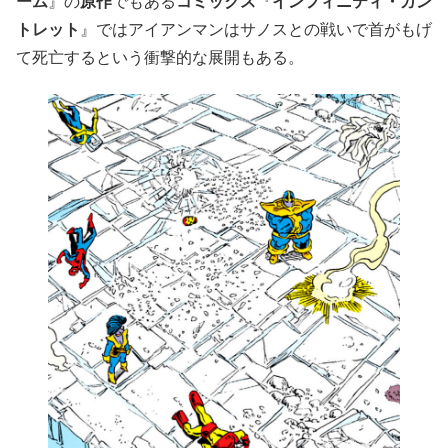
ーム
』の
原作
でもある
コミックス
『
インフィニティ・ガン
トレット
』ではアイアンマンはサノスとの戦いで首がもげ
て死亡するという衝撃的な展開もある。