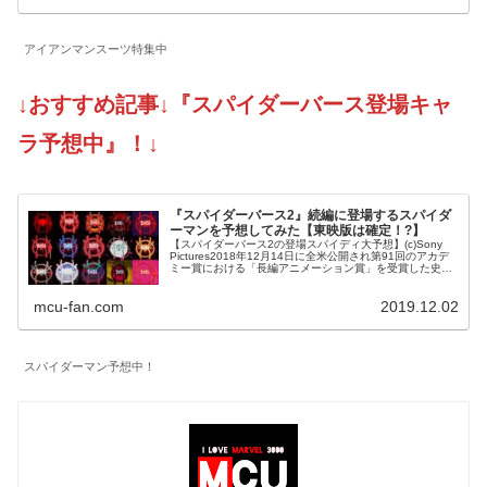
アイアンマンスーツ特集中
↓おすすめ記事↓『スパイダーバース登場キャ
ラ予想中』！↓
『スパイダーバース2』続編に登場するスパイダ
ーマンを予想してみた【東映版は確定！?】
【スパイダーバース2の登場スパイディ大予想】(c)Sony
Pictures2018年12月14日に全米公開され第91回のアカデ
ミー賞における「長編アニメーション賞」を受賞した史上
最高のスパイダーマン映画『スパイダーマン スパイダーバ
ース』...
mcu-fan.com
2019.12.02
スパイダーマン予想中！