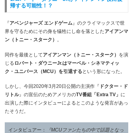
帰する可能性！？
『
アベンジャーズ エンドゲーム
』のクライマックスで世
界を守るためにその身を犠牲にし命を落とした
アイアンマ
ン（トニー・スターク）
。
同作を最後として
アイアンマン（トニー・スターク）
を演
じる
ロバート・ダウニーJr.はマーベル・シネマティッ
ク・ユニバース（MCU）を引退する
という形になった。
しかし、今回2020年3月20日公開の主演作『
ドクター・ド
リトル
』の宣伝のためアメリカの
TV番組「Extra TV」
に
出演した際にインタビューによるとこのような発言があっ
たそうだ。
インタビュアー：
『MCUファンたちの中で話題となっ