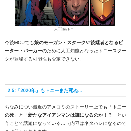
人工知能トニー
今後MCUでも
娘のモーガン・スターク
や
後継者となるピ
ーター・パーカー
のために人工知能となったトニースター
クが登場する可能性も否定できない。
2-5:「2020年」もトニーまた死ぬ…
ちなみについ最近のアメコミのストーリー上でも「
トニー
の死
」と「
新たなアイアンマンは誰になるのか！？
」とい
うことで話題になっている…（内容はネタバレになるので