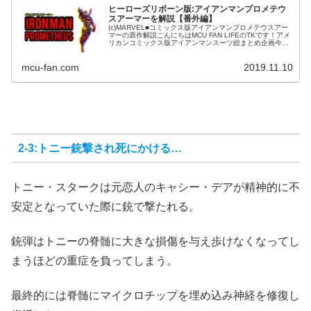
ヒーローズリボーン版:アイアンマンプロメテウ
スアーマーを解説【番外編】
(c)MARVEL■コミックス版アイアンマンプロメテウスアー
マーの原作解説こんにちはMCU FAN LIFEのTKです！アメ
リカンコミックス版アイアンマンスーツ総まとめ企画今回
は【番外編】です。今回紹介するのは正史世界のアイアン
マン《第1期...
mcu-fan.com
2019.11.10
2-3:トニー銃撃され死にかける…
トニー・スタークは元恋人のキャシー・デアが精神的に不
安定となっていた際に銃で撃たれる。
銃弾はトニーの脊髄に大きな損傷を与え歩けなくなってし
まうほどの重症を負ってしまう。
最終的には脊髄にマイクロチップを埋め込み神経を修復し