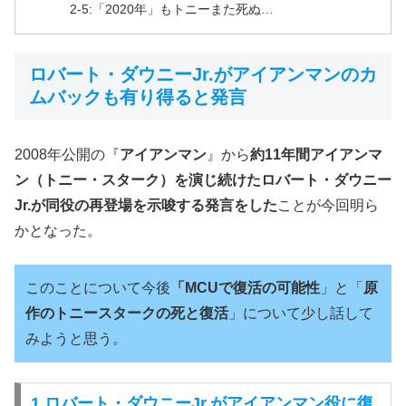
2-5:「2020年」もトニーまた死ぬ…
ロバート・ダウニーJr.がアイアンマンのカ
ムバックも有り得ると発言
2008年公開の『
アイアンマン
』から
約11年間アイアンマ
ン（トニー・スターク）を演じ続けたロバート・ダウニー
Jr.が同役の再登場を示唆する発言をした
ことが今回明ら
かとなった。
このことについて今後
「MCUで復活の可能性
」と「
原
作のトニースタークの死と復活
」について少し話して
みようと思う。
1.ロバート・ダウニーJr.がアイアンマン役に復