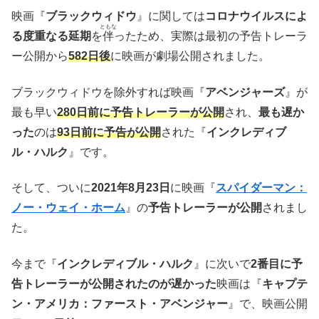
映画『
ブラックウィドウ
』に関しては
コロナウイルスによ
ともな
る度重なる延期
を
伴
ったため、実際は最初の予告トレーラ
ー公開から
582日後
に映画が劇場公開されました。
ブラックウィドウを除外すれば映画『
アベンジャーズ
』が
最も早い
280日前に予告トレーラーが公開
され、
最も遅か
った
のは
93日前に予告が公開
された『
インクレディブ
ル・ハルク
』です。
そして、ついに
2021年8月23日
に映画『
スパイダーマン：
ノー・ウェイ・ホーム
』の
予告トレーラーが公開
されまし
た。
今まで『
インクレディブル・ハルク
』に次いで
2番目に予
告トレーラーが公開されたのが遅かった
映画は『
キャプテ
ン・アメリカ：ファースト・アベンジャー
』で、映画公開