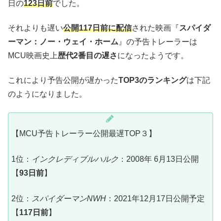
日の
123日前
でした。
それよりも遅い
公開117日前に配信
された映画『
スパイダ
ーマン：ノー・ウェイ・ホーム
』の予告トレーラーは
MCU映画史上
歴代2番目の遅さ
になったようです。
これにより予告公開が遅かった
TOP3のランキング
は下記
のようになりました。
【MCU予告トレーラー公開最遅TOP３】
1位：
インクレディブルハルク
：2008年 6月13日公開
【
93日前
】
2位：
スパイダーマンNWH
：2021年12月17日公開予定
【
117日前
】