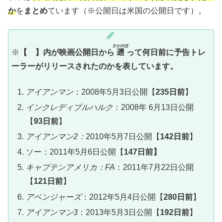
か
を
まとめ
ています（※公開日は米国の公開日です）。
さかのぼ
※
【 】内が映画公開日から
遡
って何日前に予告トレ
ーラーがリリースされたのかを表しています。
アイアンマン
：2008年5月3日公開【
235日前
】
インクレディブルハルク
：2008年 6月13日公開
【
93日前
】
アイアンマン2：
2010年5月7日公開【
142日前
】
ソー：2011年5月6日公開【
147日前】
キャプテンアメリカ：FA
：2011年7月22日公開
【
121日前
】
アベンジャーズ
：2012年5月4日公開【
280日前
】
アイアンマン3
：2013年5月3日公開【
192日前
】