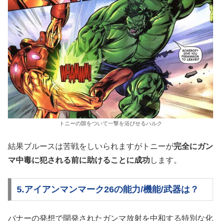
トニーの隙をついて一撃を浴びせるハルク
結果ブルースは苦戦をしいられますがトニーが
完全にガン
マ中毒に犯される前に助けることに成功
します。
5.アイアンマンマーク26の能力/機能/武器は？
バナーの発想で開発されたガンマ放射を中和する特別な化