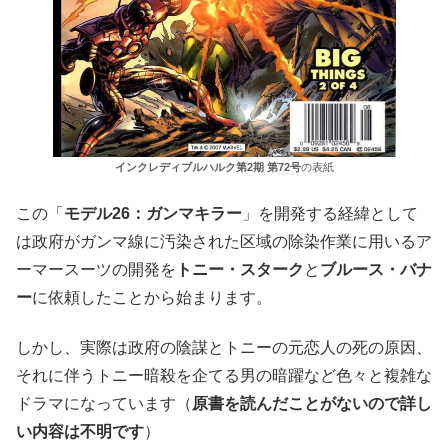
インクレディブルハルク第2期 第72号
の表紙
この「
モデル26：ガンマキラー
」を開発する経緯として
は政府がガンマ線に汚染された区域の除染作業に用いるア
ーマースーツの開発を
トニー・スターク
と
ブルース・バナ
ー
に依頼したことから始まります。
しかし、実際は政府の陰謀とトニーの元恋人の死の原因、
それに伴うトニー暗殺を企てる男の暗躍など色々と複雑な
ドラマになっています（
原書を読んだことがないので詳し
い内容は不明です
）