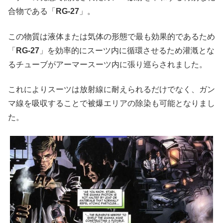
合物である「
RG-27
」。
この物質は液体または気体の形態で最も効果的であるため
「
RG-27
」を効率的にスーツ内に循環させるため灌漑とな
るチューブがアーマースーツ内に張り巡らされました。
これによりスーツは放射線に耐えられるだけでなく、ガン
マ線を吸収することで被爆エリアの除染も可能となりまし
た。