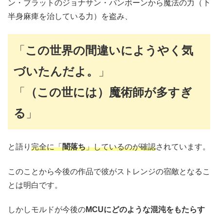
ン・ブラットのジョナサン・パンボーンから魔法の力（下
半身麻痺を治している力）を盗み、
「
この世界の間違いにようやく気
づいたんだよ。
」
「
（この世には）魔術師が多すぎ
る
」
と語り
完全に「
闇落ち
」しているのが確認
されています。
このことから今後の作品で彼がストレンジの宿敵となるこ
とは明白です。
しかしモルドが今後の
MCUにどのような混沌をもたらす