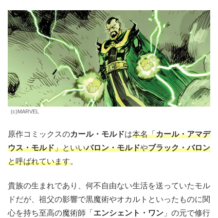
(c)MARVEL
原作コミックスの
カール・モルド
は
本名「
カール・アマデ
ウス・モルド
」といい
バロン・モルド
や
ブラック・バロン
と呼ばれています
。
貴族の生まれであり、何不自由ない生活を送っていたモル
ドだが、祖父の影響で黒魔術やオカルトといったものに関
心を持ち至高の魔術師「
エンシェント・ワン
」の元で修行