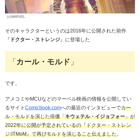
(c)MARVEL
そのキャラクターというのは2016年に公開された前作
『
ドクター・ストレンジ
』に登場した
「
カール・モルド
」
です。
アメコミやMCUなどのマーベル映画の情報を公開してい
るサイト
Comicbook.com
への最近のインタビューで
カー
ル・モルドを演じた俳優「
キウェテル・イジョフォー
」が
2022年に公開が予定されているの『ドクター・ストレン
ジ:ITMoM』で再びモルドを演じること伝えました
。