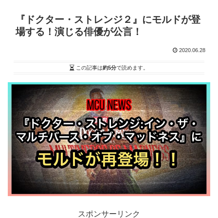
『ドクター・ストレンジ２』にモルドが登
場する！演じる俳優が公言！
2020.06.28
この記事は
約5分
で読めます。
スポンサーリンク