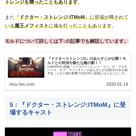
トレンジを襲ったこともあります
。
また
『
ドクター・ストレンジ:ITMoM
』に登場が噂されて
いる
魔王メフィスト
に魂を打ったこともあります
。
モルドについて詳しくは下↓の記事でも解説しています。
『ドクターストレンジ2』のあらすじが公開！モ
ルドとの対決や新たな敵の影！！
(c)MARVEL続編『ドクターストレンジ・イン・ザ・マルチ
バース・オブ・マッドネス』のあらすじが公開2021年公開
予定（コロナ禍の影響で2022年に延期となりました）のマ
ーベル・シネマティック・ユニバース（以下MCU）最新作
『ドクター・ス...
mcu-fan.com
2020.01.19
5：『ドクター・ストレンジ:ITMoM』に登
場するキャスト