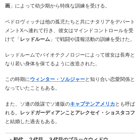
画
」によって幼少期から特殊な訓練を受ける。
ペドロヴィッチは他の孤児たちと共にナタリアをデパート
メントXへ連れて行き、彼女はマインドコントロールを受
けて「
レッドルーム
」で戦闘や諜報活動の訓練を受けた。
レッドルームでバイオテクノロジーによって彼女は長寿と
なり若い身体を保てるように改造された。
この時期に
ウィンター・ソルジャー
と知り合い恋愛関係と
なっていたこともある。
また、ソ連の陰謀でソ連版の
キャプテンアメリカ
とも呼ば
れる。
レッドガーディアンことアレクセイ・ショスタコフ
と結婚した過去もある。
・初代、２代目、３代目のブラックウィドウ