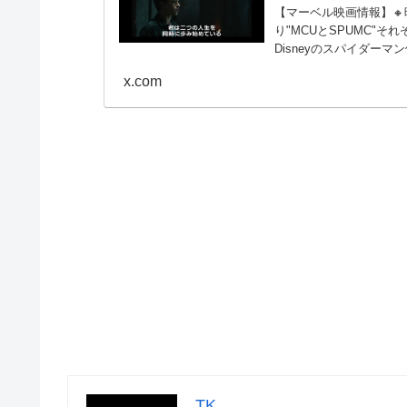
【マーベル映画情報】🔸
り"MCUとSPUMC"そ
Disneyのスパイダー
になってきます。🔸詳細➡
x.com
TK