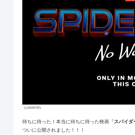
(c)MARVEL
待ちに待った！本当に待ちに待った映画『
スパイダ
ついに公開されました！！！