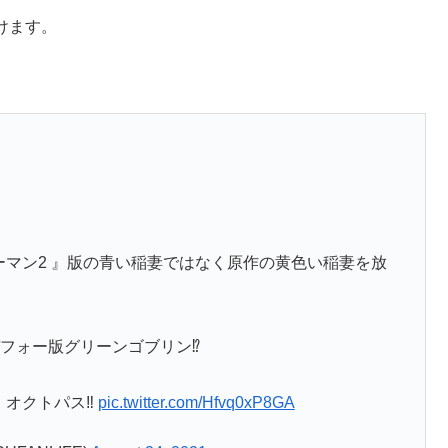
続けます。
マン2 』版の青い稲妻ではなく原作の黄色い稲妻を放
フォー版グリーンゴブリン⁉️
オクトパス‼️
pic.twitter.com/Hfvq0xP8GA