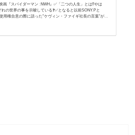
映画『スパイダーマン :NWH』✅「二つの人生」とは⁉️やは
れぞれの世界の事を示唆している❓✅となると以前SONY.Pと
マン使用権合意の際に語った"ケヴィン・ファイギ社長の言葉"が気
️