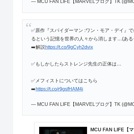
— MCU FAN LIFE【MARVELブログ】TK (@MC
✅原作『スパイダーマン :ワン・モア・デイ』
るという記憶を世界の人々から消します…(ある
➡️解説
https://t.co/9gCyh2dvix
✅もしかしたらストレンジ先生の正体は…
✅メフィストについてはこちら
➡️
https://t.co/r9gsfHAM4i
— MCU FAN LIFE【MARVELブログ】TK (@MC
MCU FAN LIFE