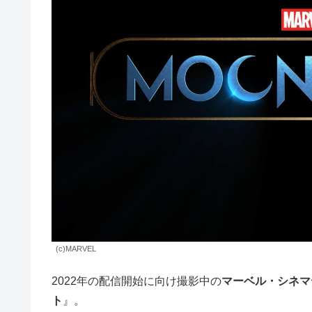
(c)MARVEL
2022年の配信開始に向け撮影中の
マーベル・シネマ
ト
』。