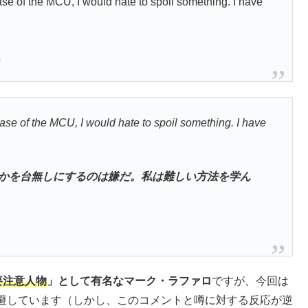
ase of the MCU, I would hate to spoil something. I have
1
hase of the MCU, I would hate to spoil something. I have
何かを台無しにするのは嫌だ。私は難しい方法を学ん
要注意人物
」として有名なマーク・ラファロ
ですが、今回は
避しています（しかし、このコメントと噂に対する反応が逆