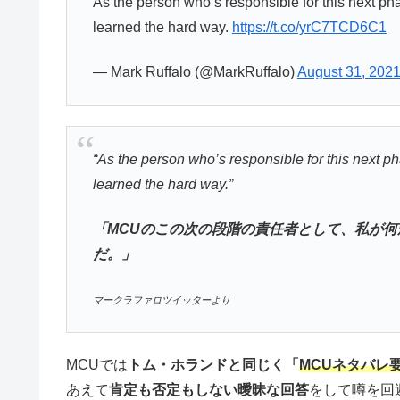
As the person who’s responsible for this next ph
learned the hard way.
https://t.co/yrC7TCD6C1
— Mark Ruffalo (@MarkRuffalo)
August 31, 202
“As the person who’s responsible for this next p
learned the hard way.”
「MCUのこの次の段階の責任者として、私が
だ。」
マークラファロツイッターより
MCUでは
トム・ホランドと同じく「
MCUネタバレ
あえて
肯定も否定もしない曖昧な回答
をして噂を回